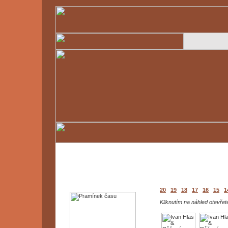
20
19
18
17
16
15
1
Kliknutím na náhled otevřete