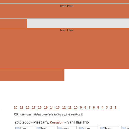
20
19
18
17
16
15
14
13
12
11
10
9
8
7
6
5
4
3
2
1
Kliknutím na náhled otevřete fotku v plné velikosti.
20.6.2006 - Piešťany,
- Ivan Hlas Trio
Kursalon