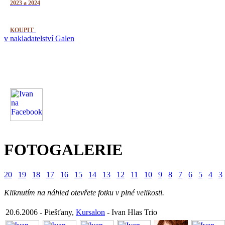
2023 a 2024
KOUPIT
v nakladatelství Galen
FOTOGALERIE
20
19
18
17
16
15
14
13
12
11
10
9
8
7
6
5
4
3
Kliknutím na náhled otevřete fotku v plné velikosti.
20.6.2006 - Piešťany,
Kursalon
- Ivan Hlas Trio