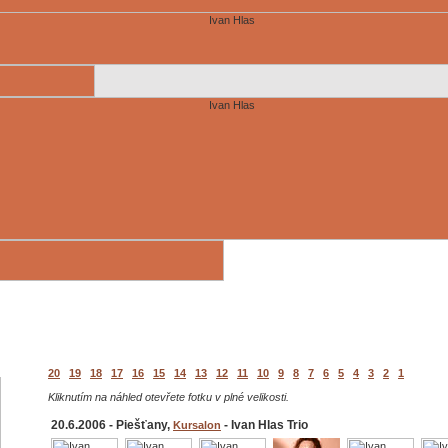
20
19
18
17
16
15
14
13
12
11
10
9
8
7
6
5
4
3
2
1
Kliknutím na náhled otevřete fotku v plné velikosti.
20.6.2006 - Piešťany,
- Ivan Hlas Trio
Kursalon