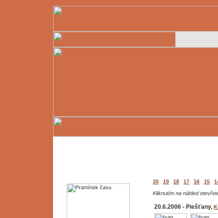
20
19
18
17
16
15
1
Kliknutím na náhled otevřete
20.6.2006 - Piešťany,
K